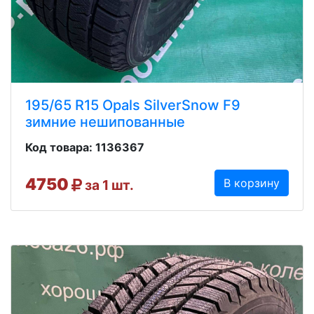
195/65 R15 Opals SilverSnow F9
зимние нешипованные
Код товара: 1136367
4750
В корзину
за 1 шт.