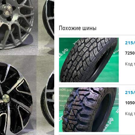
Похожие шины
215/
7250
Код 
1050
Код 