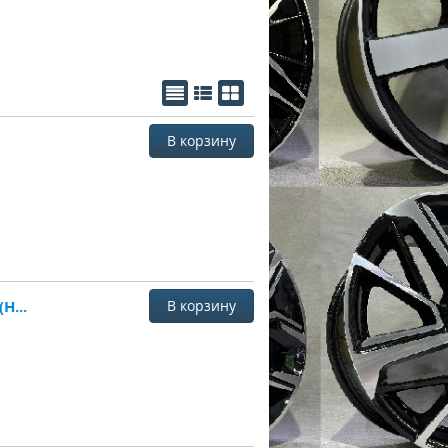
В корзину
215/65 R16 КАМА (Нижнекамский шинный завод) Flame M/T (HK-434) всесезонные
В корзину