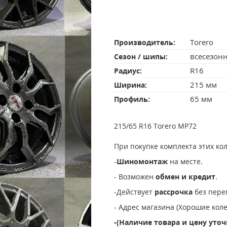
Torero
Производитель:
всесезон
Сезон / шипы:
R16
Радиус:
215 мм
Ширина:
65 мм
Профиль:
215/65 R16 Torero MP72
При покупке комплекта этих ко
-
Шиномонтаж
на месте.
- Возможен
обмен и кредит
.
-Действует
рассрочка
без пере
- Адрес магазина (Хорошие колес
-(Наличие товара и цену уто