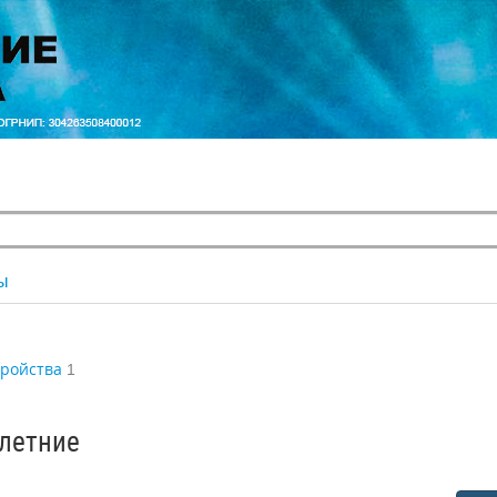
ы
тройства
1
 летние