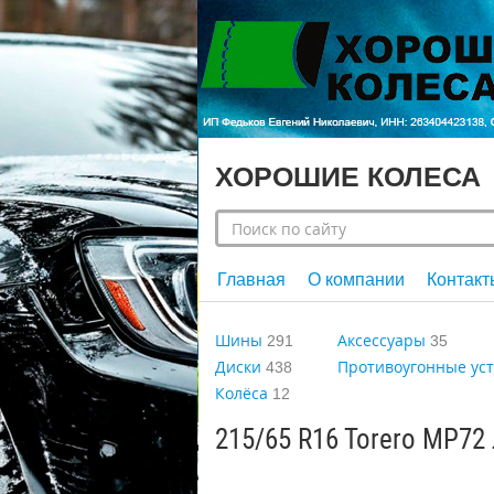
ХОРОШИЕ КОЛЕСА
Главная
О компании
Контакт
Шины
Аксессуары
291
35
Диски
Противоугонные ус
438
Колёса
12
215/65 R16 Torero MP72