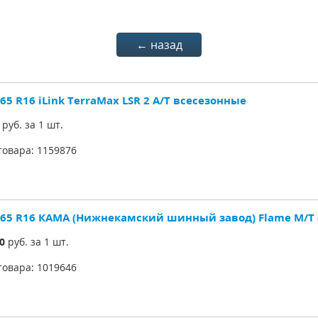
← назад
65 R16 iLink TerraMax LSR 2 A/T всесезонные
руб. за 1 шт.
товара:
1159876
0
руб. за 1 шт.
товара:
1019646