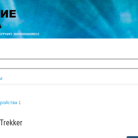
ы
тройства
1
Trekker