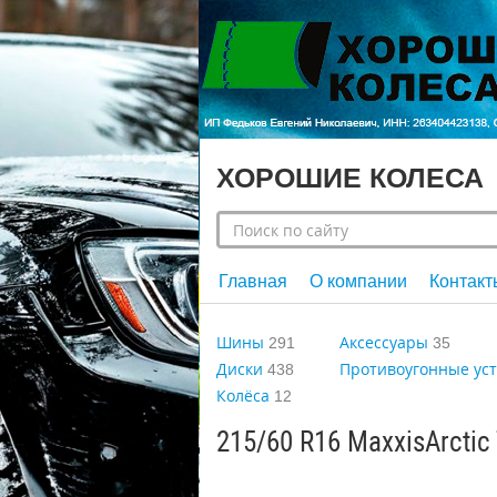
ХОРОШИЕ КОЛЕСА
Главная
О компании
Контакт
Шины
Аксессуары
291
35
Диски
Противоугонные ус
438
Колёса
12
215/60 R16 MaxxisArctic 