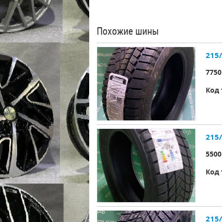
Похожие шины
215
7750
Код 
215
5500
Код 
215