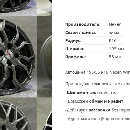
Nexen
Производитель:
зима
Сезон / шипы:
R16
Радиус:
195 мм
Ширина:
55 мм
Профиль:
Автошина 195/55 R16 Nexen Win
При покупке комплекта этих ко
-
Шиномонтаж
на месте.
- Возможен
обмен и кредит
.
-Действует
рассрочка
без пере
- Адрес магазина (Хорошие колес