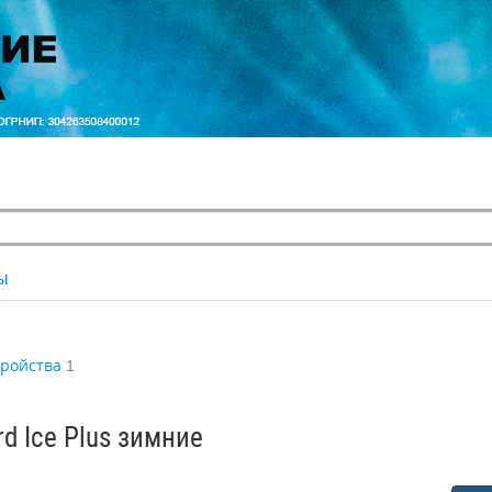
ы
тройства
1
d Ice Plus зимние